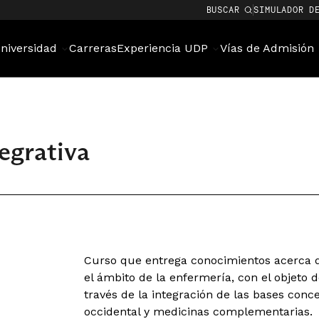
BUSCAR
SIMULADOR D
niversidad
Carreras
Experiencia UDP
Vías de Admisión
egrativa
Curso que entrega conocimientos acerca de
el ámbito de la enfermería, con el objeto 
través de la integración de las bases conc
occidental y medicinas complementarias.