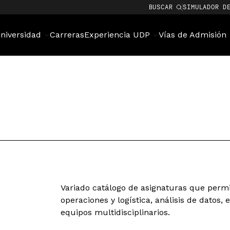
BUSCAR
SIMULADOR D
niversidad
Carreras
Experiencia UDP
Vías de Admisión
Variado catálogo de asignaturas que perm
operaciones y logística, análisis de datos, 
equipos multidisciplinarios.