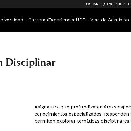
BUSCAR
SIMULADOR D
niversidad
Carreras
Experiencia UDP
Vías de Admisión
 Disciplinar
Asignatura que profundiza en áreas específ
conocimientos especializados. Responden a
permiten explorar temáticas disciplinares 