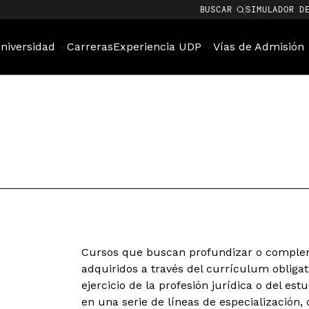
BUSCAR
SIMULADOR D
niversidad
Carreras
Experiencia UDP
Vías de Admisión
Cursos que buscan profundizar o complem
adquiridos a través del currículum obligat
ejercicio de la profesión jurídica o del es
en una serie de líneas de especialización, c