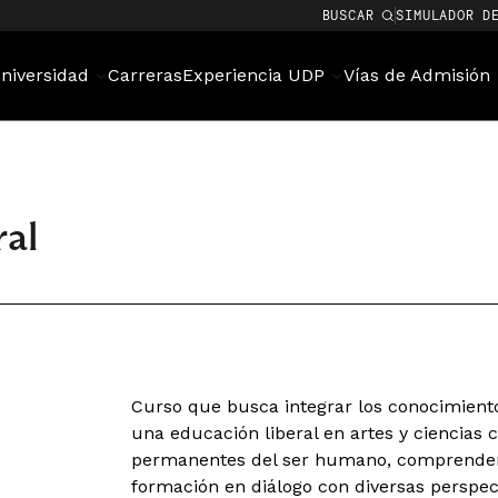
BUSCAR
SIMULADOR D
niversidad
Carreras
Experiencia UDP
Vías de Admisión
al
Curso que busca integrar los conocimiento
una educación liberal en artes y ciencias 
permanentes del ser humano, comprender 
formación en diálogo con diversas perspec