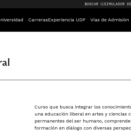
BUSCAR
SIMULADOR D
niversidad
Carreras
Experiencia UDP
Vías de Admisión
al
Curso que busca integrar los conocimiento
una educación liberal en artes y ciencias 
permanentes del ser humano, comprender 
formación en diálogo con diversas perspec