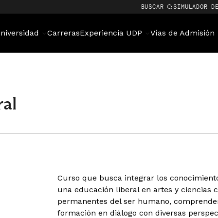
BUSCAR
SIMULADOR D
niversidad
Carreras
Experiencia UDP
Vías de Admisión
al
Curso que busca integrar los conocimiento
una educación liberal en artes y ciencias 
permanentes del ser humano, comprender 
formación en diálogo con diversas perspec