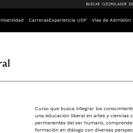
BUSCAR
SIMULADOR D
niversidad
Carreras
Experiencia UDP
Vías de Admisión
al
Curso que busca integrar los conocimiento
una educación liberal en artes y ciencias 
permanentes del ser humano, comprender 
formación en diálogo con diversas perspec