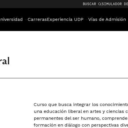
BUSCAR
SIMULADOR D
niversidad
Carreras
Experiencia UDP
Vías de Admisión
al
Curso que busca integrar los conocimiento
una educación liberal en artes y ciencias 
permanentes del ser humano, comprender 
formación en diálogo con perspectivas div