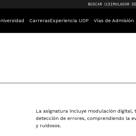
BUSCAR
SIMULADOR D
niversidad
Carreras
Experiencia UDP
Vías de Admisión
La asignatura incluye modulación digital, t
detección de errores, comprendiendo la e
y ruidosos.