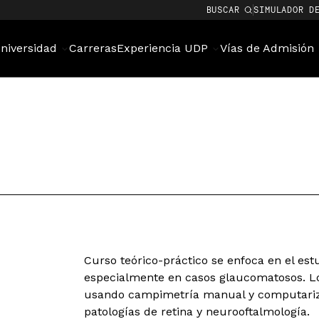
BUSCAR
SIMULADOR D
niversidad
Carreras
Experiencia UDP
Vías de Admisión
Curso teórico-práctico se enfoca en el es
especialmente en casos glaucomatosos. Lo
usando campimetría manual y computariza
patologías de retina y neurooftalmología.