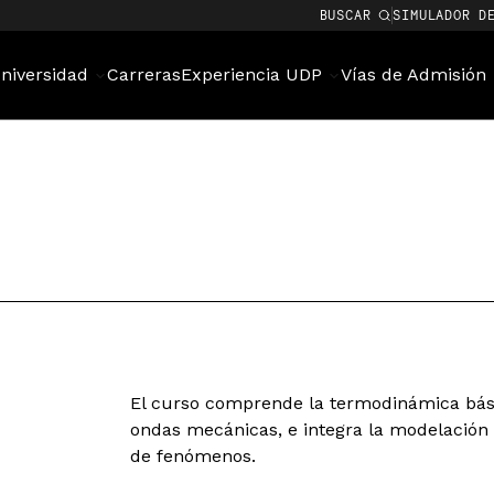
BUSCAR
SIMULADOR D
niversidad
Carreras
Experiencia UDP
Vías de Admisión
El curso comprende la termodinámica básica
ondas mecánicas, e integra la modelación 
de fenómenos.