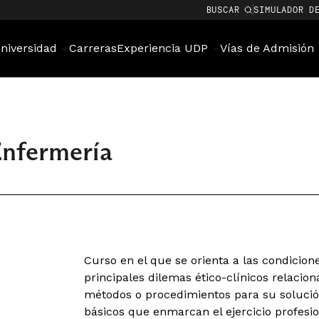
BUSCAR
SIMULADOR D
niversidad
Carreras
Experiencia UDP
Vías de Admisión
Enfermería
Curso en el que se orienta a las condicione
principales dilemas ético-clínicos relacio
métodos o procedimientos para su soluci
básicos que enmarcan el ejercicio profesio