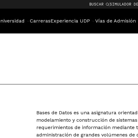
BUSCAR
SIMULADOR D
niversidad
Carreras
Experiencia UDP
Vías de Admisión
Bases de Datos es una asignatura orientad
modelamiento y construcción de sistemas 
requerimientos de información mediante te
administración de grandes volúmenes de da