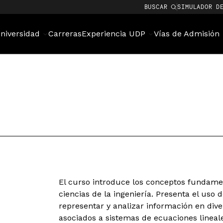
BUSCAR
SIMULADOR D
niversidad
Carreras
Experiencia UDP
Vías de Admisión
El curso introduce los conceptos fundament
ciencias de la ingeniería. Presenta el us
representar y analizar información en div
asociados a sistemas de ecuaciones lineal