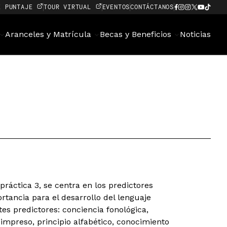
E PUNTAJE
TOUR VIRTUAL
EVENTOS
CONTÁCTANOS
Aranceles y Matrícula
Becas y Beneficios
Noticias
práctica 3, se centra en los predictores
ortancia para el desarrollo del lenguaje
ntes predictores: conciencia fonológica,
impreso, principio alfabético, conocimiento