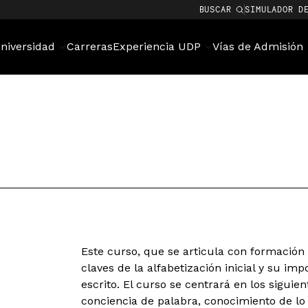
BUSCAR
SIMULADOR D
niversidad
Carreras
Experiencia UDP
Vías de Admisión
Este curso, que se articula con formación 
claves de la alfabetización inicial y su imp
escrito. El curso se centrará en los siguie
conciencia de palabra, conocimiento de lo 