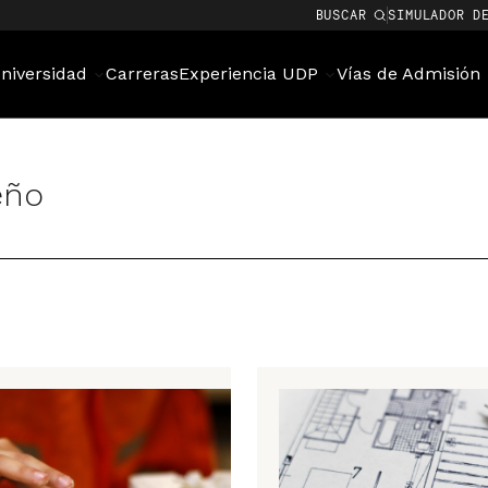
BUSCAR
SIMULADOR D
niversidad
Carreras
Experiencia UDP
Vías de Admisión
eño