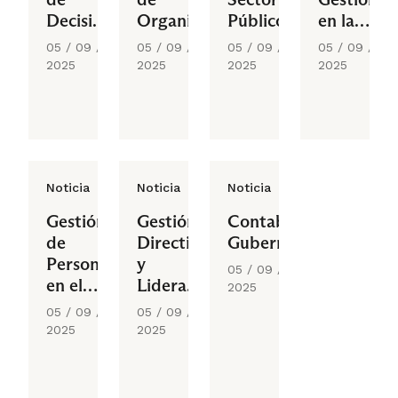
Decisiones
Organizaciones
Público
en la
en el
Públicas
Administr
05 / 09 /
05 / 09 /
05 / 09 /
05 / 09 /
Sector
Pública
2025
2025
2025
2025
Público
Noticia
Noticia
Noticia
Gestión
Gestión
Contabilidad
de
Directiva
Gubernamental
Personas
y
05 / 09 /
en el
Liderazgo
2025
Sector
en el
05 / 09 /
05 / 09 /
Público
Sector
2025
2025
Público