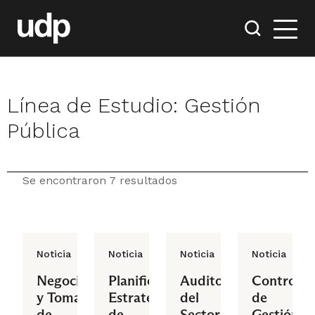
Línea de Estudio:
Gestión
Pública
Se encontraron 7 resultados
Noticia
Noticia
Noticia
Noticia
Negociación
Planificación
Auditoría
Control
y Toma
Estratégica
del
de
de
de
Sector
Gestión