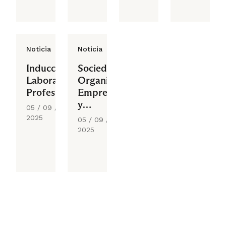
Noticia
Noticia
Inducción
Sociedad,
Laboral
Organización,
Profesional
Empresas
y
05 / 09 /
Personas
2025
05 / 09 /
2025