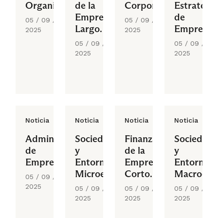
Organizacional
de la
Corporativas
Estratégic
Empresa
de
05 / 09 /
05 / 09 /
Largo
Empresas
2025
2025
Plazo
05 / 09 /
05 / 09 /
2025
2025
Noticia
Noticia
Noticia
Noticia
Administración
Sociedad
Finanzas
Sociedad
de
y
de la
y
Empresas
Entorno
Empresas
Entorno
Microeconómico
Corto
Macroeco
05 / 09 /
Plazo
2025
05 / 09 /
05 / 09 /
05 / 09 /
2025
2025
2025