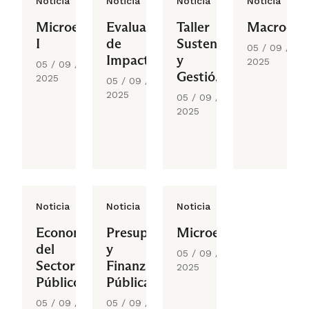
Noticia
Noticia
Noticia
Noticia
Microeconomía
Evaluación
Taller
Macroeco
I
de
Sustentabilidad
05 / 09 /
Impacto
y
2025
05 / 09 /
Gestión
2025
05 / 09 /
de
2025
05 / 09 /
Proyectos
2025
Públicos
Noticia
Noticia
Noticia
Economía
Presupuesto
Microeconomía
del
y
05 / 09 /
Sector
Finanzas
2025
Público
Públicas
05 / 09 /
05 / 09 /