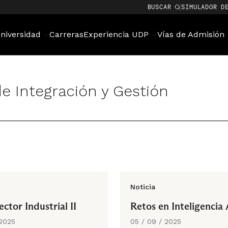
BUSCAR
SIMULADOR D
niversidad
Carreras
Experiencia UDP
Vías de Admisión
e Integración y Gestión
Noticia
ctor Industrial II
Retos en Inteligencia A
 2025
05 / 09 / 2025