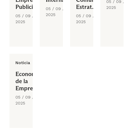
05 / 09 /
Publicitarios
Estratégica
2025
05 / 09 /
Externa
2025
05 / 09 /
05 / 09 /
2025
2025
Noticia
Economía
de la
Empresa
05 / 09 /
2025