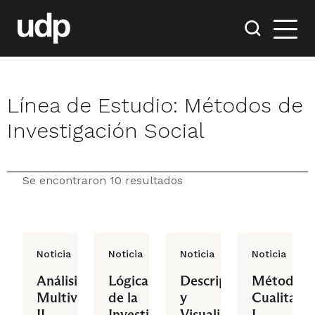
Línea de Estudio:
Métodos de
Investigación Social
Se encontraron 10 resultados
Noticia
Noticia
Noticia
Noticia
Análisis
Lógica
Descripción
Métodos
Multivariado
de la
y
Cualitativ
II
Investigación
Visualización
I