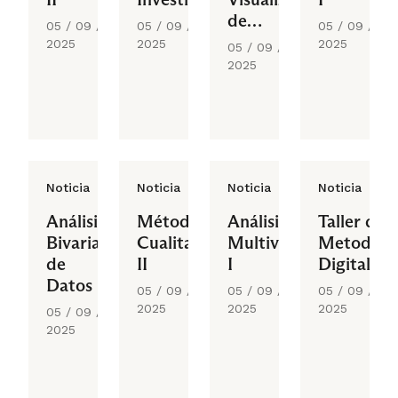
de
05 / 09 /
05 / 09 /
05 / 09 /
Datos
2025
2025
2025
05 / 09 /
2025
Noticia
Noticia
Noticia
Noticia
Análisis
Métodos
Análisis
Taller de
Bivariado
Cualitativos
Multivariado
Metodolo
de
II
I
Digitales
Datos
05 / 09 /
05 / 09 /
05 / 09 /
2025
2025
2025
05 / 09 /
2025