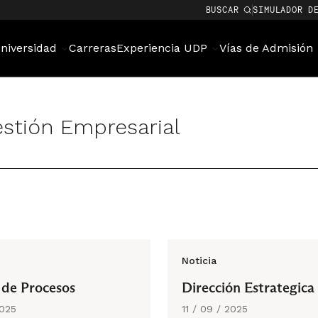
BUSCAR
SIMULADOR D
niversidad
Carreras
Experiencia UDP
Vías de Admisión
stión Empresarial
Noticia
 de Procesos
Dirección Estrategica
2025
11 / 09 / 2025