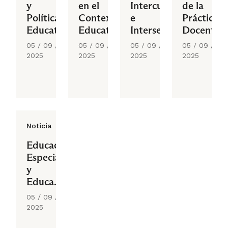
y
en el
Intercultural
de la
Políticas
Contexto
e
Práctica
Educativas
Educativo
Interseccionalidad
Docente
05 / 09 /
05 / 09 /
05 / 09 /
05 / 09 /
2025
2025
2025
2025
Noticia
Educación
Especial
y
Educación
Inclusiva:
05 / 09 /
Dilemas
2025
y