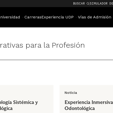
BUSCAR
SIMULADOR D
niversidad
Carreras
Experiencia UDP
Vías de Admisión
rativas para la Profesión
Noticia
logía Sistémica y
Experiencia Inmersiva
ógica
Odontológica