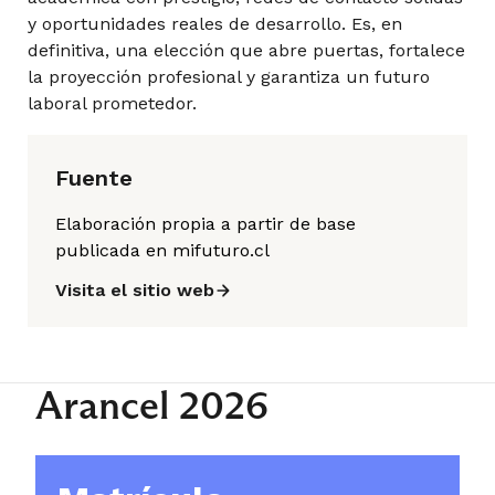
y oportunidades reales de desarrollo. Es, en
definitiva, una elección que abre puertas, fortalece
Optativo III
la proyección profesional y garantiza un futuro
laboral prometedor.
Optativo IV
Fuente
Elaboración propia a partir de base
publicada en mifuturo.cl
Optativo IV
Visita el sitio web
Arancel 2026
10° Semestre
Desarrollo de Carrera y e-Portafolio