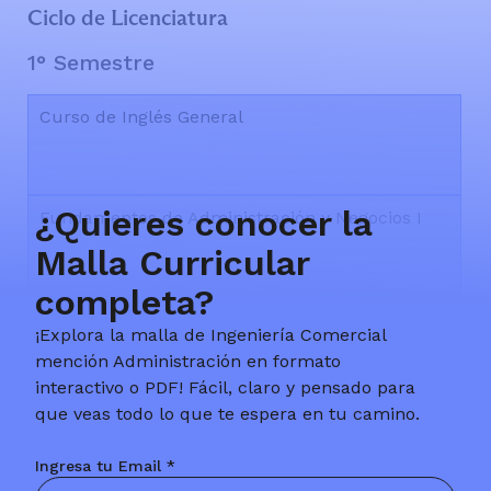
Ciclo de Licenciatura
1° Semestre
Curso de Inglés General
¿Quieres conocer la
Fundamentos de Administración y Negocios I
Malla Curricular
completa?
Matemática I
¡Explora la malla de Ingeniería Comercial
mención Administración en formato
interactivo o PDF! Fácil, claro y pensado para
que veas todo lo que te espera en tu camino.
Programación
Ingresa tu Email *