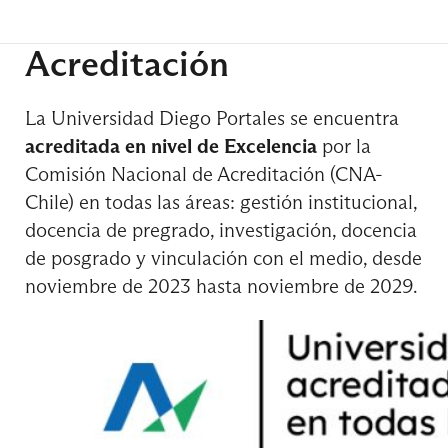
Contabilidad II
Acreditación
La Universidad Diego Portales se encuentra
Curso de Inglés General
acreditada en nivel de Excelencia
por la
Comisión Nacional de Acreditación (CNA-
Chile) en todas las áreas: gestión institucional,
Estadística II
docencia de pregrado, investigación, docencia
de posgrado y vinculación con el medio, desde
noviembre de 2023 hasta noviembre de 2029.
Microeconomía II
Personas y Equipos