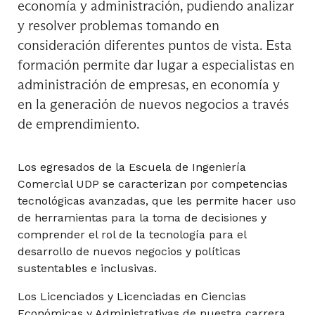
7° Semestre
economía y administración, pudiendo analizar
y resolver problemas tomando en
Crecimiento y Desarrollo Económico
consideración diferentes puntos de vista. Esta
formación permite dar lugar a especialistas en
administración de empresas, en economía y
en la generación de nuevos negocios a través
Curso de Formación General
de emprendimiento.
Los egresados de la Escuela de Ingeniería
Econometría II
Comercial UDP se caracterizan por competencias
tecnológicas avanzadas, que les permite hacer uso
de herramientas para la toma de decisiones y
Emprendimiento y Liderazgo en Equipos I
comprender el rol de la tecnología para el
desarrollo de nuevos negocios y políticas
sustentables e inclusivas.
Los Licenciados y Licenciadas en Ciencias
Finanzas II
Económicas y Administrativas de nuestra carrera