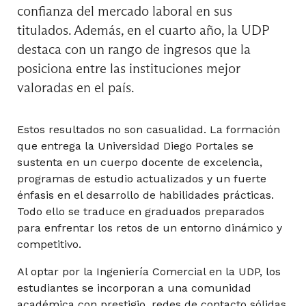
confianza del mercado laboral en sus
titulados. Además, en el cuarto año, la UDP
Optativo I
destaca con un rango de ingresos que la
posiciona entre las instituciones mejor
valoradas en el país.
Optativo I
Estos resultados no son casualidad. La formación
que entrega la Universidad Diego Portales se
Optativo II
sustenta en un cuerpo docente de excelencia,
programas de estudio actualizados y un fuerte
énfasis en el desarrollo de habilidades prácticas.
Todo ello se traduce en graduados preparados
Optativo II
para enfrentar los retos de un entorno dinámico y
competitivo.
Al optar por la Ingeniería Comercial en la UDP, los
Optativo III
estudiantes se incorporan a una comunidad
académica con prestigio, redes de contacto sólidas