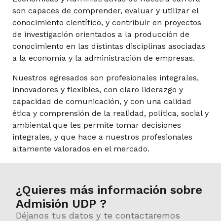
son capaces de comprender, evaluar y utilizar el
conocimiento científico, y contribuir en proyectos
Fundamentos Económicos de la Organización
de investigación orientados a la producción de
conocimiento en las distintas disciplinas asociadas
a la economía y la administración de empresas.
Nuestros egresados son profesionales integrales,
Matemáticas para Economía
innovadores y flexibles, con claro liderazgo y
capacidad de comunicación, y con una calidad
ética y comprensión de la realidad, política, social y
Recursos Humanos
ambiental que les permite tomar decisiones
integrales, y que hace a nuestros profesionales
altamente valorados en el mercado.
Taller de Emprendimiento
¿Quieres más información sobre
Admisión UDP ?
Déjanos tus datos y te contactaremos
Teoría de Juegos