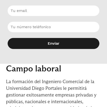
8° Semestre
Ciencia de Datos para Economía
Enviar
Ciencia de Datos para los Negocios
Campo laboral
La formación del Ingeniero Comercial de la
Curso de Formación General
Universidad Diego Portales le permitirá
gestionar exitosamente empresas privadas y
públicas, nacionales e internacionales,
Derecho para los Negocios