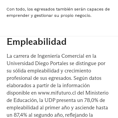
Taller de Juegos de Negocios
Con todo, los egresados también serán capaces de
emprender y gestionar su propio negocio.
Taller de Simulación Económica
Empleabilidad
La carrera de Ingeniería Comercial en la
Magíster Especialidad
Universidad Diego Portales se distingue por
9° Semestre
su sólida empleabilidad y crecimiento
profesional de sus egresados. Según datos
Curso de Formación General
elaborados a partir de la información
disponible en www.mifuturo.cl del Ministerio
de Educación, la UDP presenta un 78,0% de
Emprendimiento y Liderazgo en Equipos III
empleabilidad al primer año y asciende hasta
un 87,4% al segundo año, reflejando la