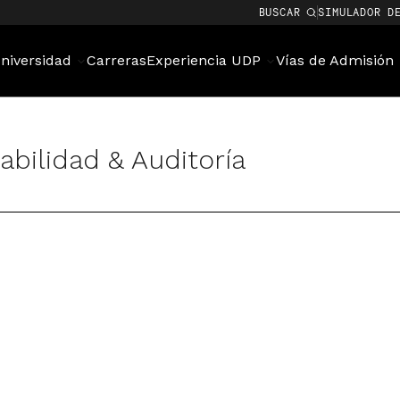
BUSCAR
SIMULADOR D
niversidad
Carreras
Experiencia UDP
Vías de Admisión
bilidad & Auditoría