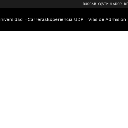
BUSCAR
SIMULADOR D
niversidad
Carreras
Experiencia UDP
Vías de Admisión