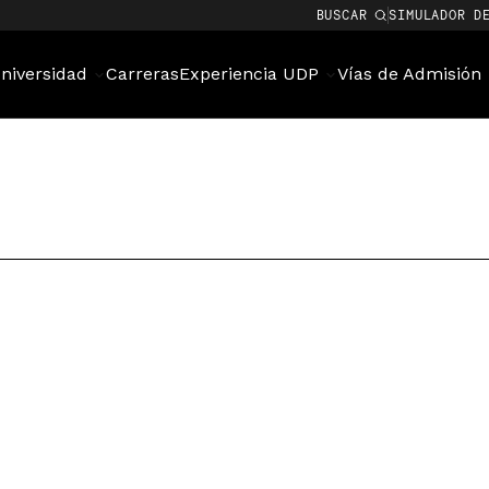
BUSCAR
SIMULADOR D
niversidad
Carreras
Experiencia UDP
Vías de Admisión