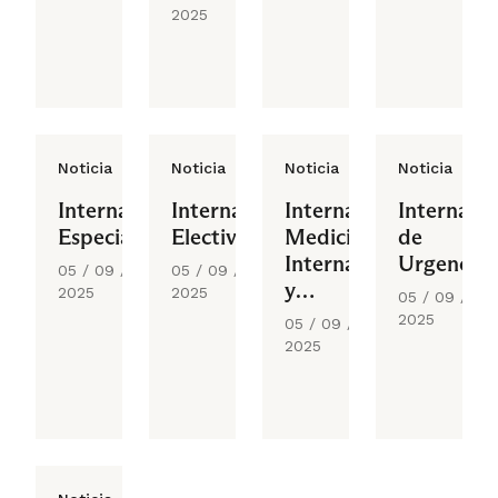
2025
Noticia
Noticia
Noticia
Noticia
Internado
Internado
Internado
Internado
Especialidades
Electivo
Medicina
de
Interna
Urgencias
05 / 09 /
05 / 09 /
y
2025
2025
05 / 09 /
Geriatría
2025
05 / 09 /
2025