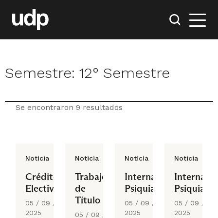
Semestre:
12° Semestre
Se encontraron 9 resultados
Noticia
Noticia
Noticia
Noticia
Créditos
Trabajo
Internado
Internado
Electivos
de
Psiquiatría
Psiquiatrí
Título
05 / 09 /
05 / 09 /
05 / 09 /
2025
2025
2025
05 / 09 /