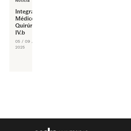
Noticia
Integrado
Médico
Quirúrgico
IV.b
05 / 09 /
2025