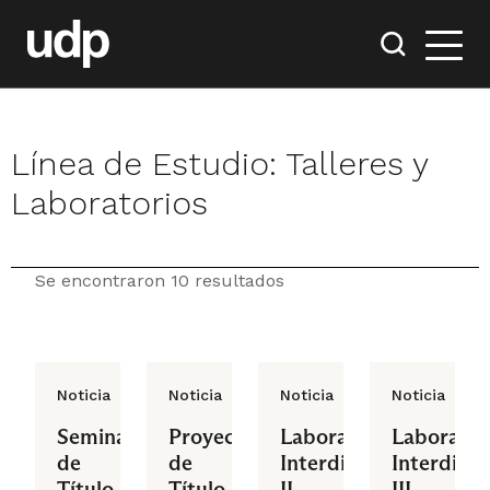
Línea de Estudio:
Talleres y
Laboratorios
Se encontraron 10 resultados
Noticia
Noticia
Noticia
Noticia
Seminario
Proyecto
Laboratorio
Laborator
de
de
Interdisciplinar
Interdisci
Título
Título
II
III