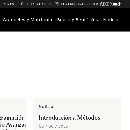
E PUNTAJE
TOUR VIRTUAL
EVENTOS
CONTÁCTANOS
Aranceles y Matrícula
Becas y Beneficios
Noticias
Noticia
ogramación
Introducción a Métodos
rio Avanzado
05 / 09 / 2025