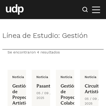
Línea de Estudio:
Gestión
Se encontraron 4 resultados
Noticia
Noticia
Noticia
Noticia
Gestión
Pasantía
Gestión
Circuitos
de
de
Artísticos
05 / 09 /
Proyectos
Proyectos
2025
05 / 09 /
Artísticos
Colaborativos
2025