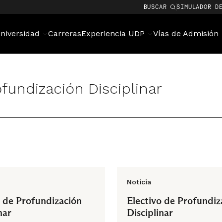
BUSCAR
SIMULADOR D
niversidad
Carreras
Experiencia UDP
Vías de Admisión
ofundización Disciplinar
Noticia
o de Profundización
Electivo de Profundiz
nar
Disciplinar