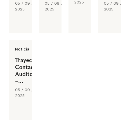
de
Contador
de
2025
05 / 09 /
05 / 09 /
05 / 09 /
Gestión
Público
Gestión
2025
2025
2025
Noticia
Trayectoria
Contador
Auditor
–
Contador
05 / 09 /
Público
2025