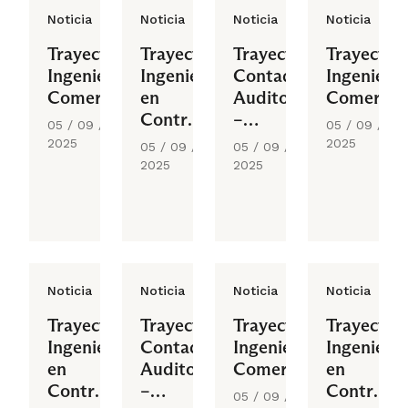
Noticia
Noticia
Noticia
Noticia
Trayectoria
Trayectoria
Trayectoria
Trayectori
Ingeniería
Ingeniería
Contador
Ingeniería
Comercial
en
Auditor
Comercial
Control
–
05 / 09 /
05 / 09 /
de
Contador
2025
2025
05 / 09 /
05 / 09 /
Gestión
Público
2025
2025
Noticia
Noticia
Noticia
Noticia
Trayectoria
Trayectoria
Trayectoria
Trayectori
Ingeniería
Contador
Ingeniería
Ingeniería
en
Auditor
Comercial
en
Control
–
Control
05 / 09 /