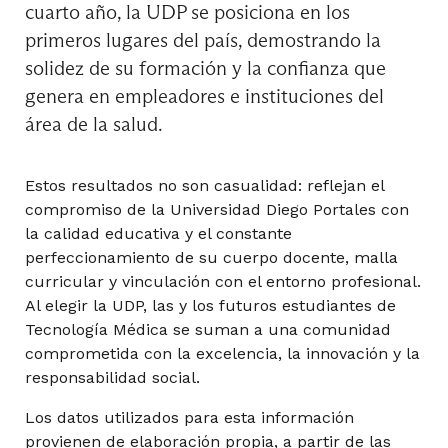
cuarto año, la UDP se posiciona en los
primeros lugares del país, demostrando la
Gestión en Atención Primaria
solidez de su formación y la confianza que
genera en empleadores e instituciones del
área de la salud.
Imagenología Oncológica
Estos resultados no son casualidad: reflejan el
compromiso de la Universidad Diego Portales con
Internado I en Bioanálisis Clínico y Medicina
la calidad educativa y el constante
Transfusional
perfeccionamiento de su cuerpo docente, malla
curricular y vinculación con el entorno profesional.
Al elegir la UDP, las y los futuros estudiantes de
Internado I en Oftalmología y Optometría
Tecnología Médica se suman a una comunidad
comprometida con la excelencia, la innovación y la
responsabilidad social.
Radioterapia
Los datos utilizados para esta información
provienen de elaboración propia, a partir de las