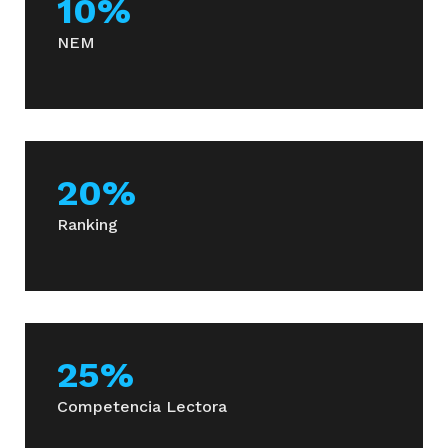
10%
NEM
3° Semestre
Bioquímica
20%
Ranking
Curso de Formación General
Curso de Formación General
25%
Competencia Lectora
Curso de Inglés General