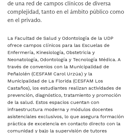
de una red de campos clínicos de diversa
Estrabología I
complejidad, tanto en el ámbito público como
en el privado.
Hematología Clínica II
La Facultad de Salud y Odontología de la UDP
ofrece campos clínicos para las Escuelas de
Enfermería, Kinesiología, Obstetricia y
Neonatología, Odontología y Tecnología Médica. A
Inmunología Clínica
través de convenios con la Municipalidad de
Peñalolén (CESFAM Carol Urzúa) y la
Municipalidad de La Florida (CESFAM Los
Morfofisiopatología Ocular II
Castaños), los estudiantes realizan actividades de
prevención, diagnóstico, tratamiento y promoción
de la salud. Estos espacios cuentan con
infraestructura moderna y módulos docentes
Optometría II
asistenciales exclusivos, lo que asegura formación
práctica de excelencia en contacto directo con la
comunidad y bajo la supervisión de tutores