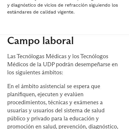
y diagnóstico de vicios de refracción siguiendo los
estándares de calidad vigente.
Exámenes para la Cirugía Refractiva
Campo laboral
Gestión e Investigación en Salud
Las Tecnólogas Médicas y los Tecnólogos
Médicos de la UDP podrán desempeñarse en
los siguientes ámbitos:
Medicina Transfusional
En el ámbito asistencial se espera que
planifiquen, ejecuten y evalúen
Neurooftalmología
procedimientos, técnicas y exámenes a
usuarias y usuarios del sistema de salud
público y privado para la educación y
promoción en salud, prevención, diagnóstico,
Resonancia Magnética I