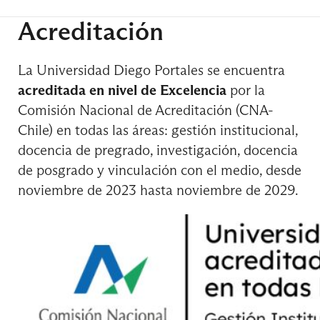
Acreditación
Curso de Inglés General
La Universidad Diego Portales se encuentra
acreditada en nivel de Excelencia
por la
Comisión Nacional de Acreditación (CNA-
Física Electromagnética
Chile) en todas las áreas: gestión institucional,
docencia de pregrado, investigación, docencia
de posgrado y vinculación con el medio, desde
Inmunología Básica
noviembre de 2023 hasta noviembre de 2029.
Métodos de Laboratorio Clínico
Morfofisiología del Sistema Visual