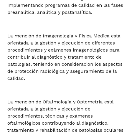
implementando programas de calidad en las fases
preanalítica, analítica y postanalítica.
Baja Visión y Rehabilitación Visual
La mención de Imagenología y Física Médica está
orientada a la gestión y ejecución de diferentes
Diagnóstico Microbiológico y Parasitológico
procedimientos y exámenes imagenológicos para
contribuir al diagnóstico y tratamiento de
patologías, teniendo en consideración los aspectos
de protección radiológica y aseguramiento de la
Electivo de Formación Profesional I
calidad.
Electivo de Formación Profesional I
La mención de Oftalmología y Optometría está
orientada a la gestión y ejecución de
procedimientos, técnicas y exámenes
oftalmológicos contribuyendo al diagnóstico,
Electivo de Formación Profesional I
tratamiento y rehabilitación de patologías oculares