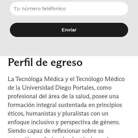
Estrabología II
Enviar
Farmacología Ocular
Perfil de egreso
Gestión de Calidad en Bioanálisis Clínico
La Tecnóloga Médica y el Tecnólogo Médico
de la Universidad Diego Portales, como
Gestión de Calidad en Imagenología
profesional del área de la salud, posee una
formación integral sustentada en principios
éticos, humanistas y pluralistas con un
enfoque inclusivo y perspectiva de género.
Gestión de Calidad en Oftalmología
Siendo capaz de reflexionar sobre su