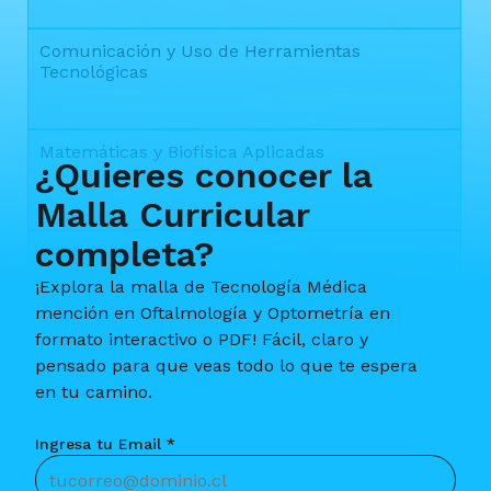
Comunicación y Uso de Herramientas
Tecnológicas
Matemáticas y Biofísica Aplicadas
¿Quieres conocer la
Malla Curricular
completa?
Morfofunción I
¡Explora la malla de Tecnología Médica
mención en Oftalmología y Optometría en
formato interactivo o PDF! Fácil, claro y
Orientación y Ética Profesional
pensado para que veas todo lo que te espera
en tu camino.
Ingresa tu Email *