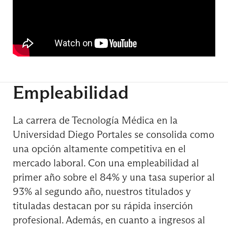
Electivo de Formación Profesional II
Electivo de Formación Profesional II
Empleabilidad
Electivo de Formación Profesional III
La carrera de Tecnología Médica en la
Universidad Diego Portales se consolida como
una opción altamente competitiva en el
Electivo de Formación Profesional III
mercado laboral. Con una empleabilidad al
primer año sobre el 84% y una tasa superior al
93% al segundo año, nuestros titulados y
tituladas destacan por su rápida inserción
Electivo de Formación Profesional III
profesional. Además, en cuanto a ingresos al