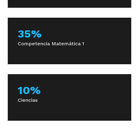
Fisiopatología y Farmacología
35%
Competencia Matemática 1
4° Semestre
Biología Molecular
10%
Ciencias
Bioseguridad y Elementos de Enfermería
Curso de Formación General