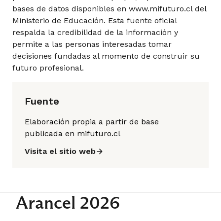
bases de datos disponibles en www.mifuturo.cl del
Ministerio de Educación. Esta fuente oficial
Resonancia Magnética II
respalda la credibilidad de la información y
permite a las personas interesadas tomar
decisiones fundadas al momento de construir su
futuro profesional.
10° Semestre
Fuente
Internado en Imagenología y Física Médica
Elaboración propia a partir de base
publicada en mifuturo.cl
Visita el sitio web
Internado II en Bioanálisis Clínico y Medicina
Transfusional
Arancel 2026
Internado II en Oftalmología y Optometría