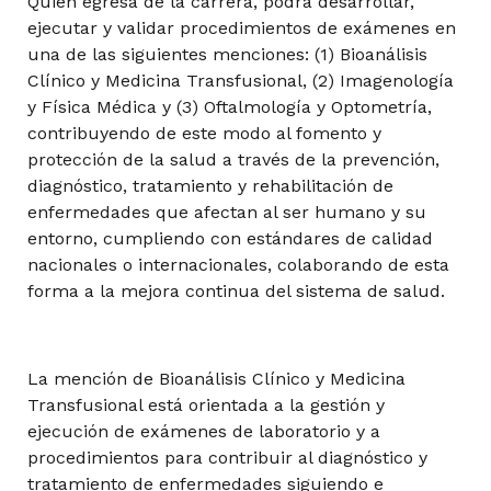
Quien egresa de la carrera, podrá desarrollar,
ejecutar y validar procedimientos de exámenes en
una de las siguientes menciones: (1) Bioanálisis
Óptica Oftálmica y Contactología
Clínico y Medicina Transfusional, (2) Imagenología
y Física Médica y (3) Oftalmología y Optometría,
contribuyendo de este modo al fomento y
protección de la salud a través de la prevención,
Tomografía Computada II
diagnóstico, tratamiento y rehabilitación de
enfermedades que afectan al ser humano y su
entorno, cumpliendo con estándares de calidad
Ultrasonido I
nacionales o internacionales, colaborando de esta
forma a la mejora continua del sistema de salud.
La mención de Bioanálisis Clínico y Medicina
8° Semestre
Transfusional está orientada a la gestión y
ejecución de exámenes de laboratorio y a
Angiografía y Radiología Intervencional
procedimientos para contribuir al diagnóstico y
tratamiento de enfermedades siguiendo e