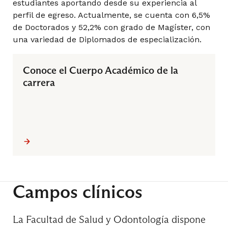
estudiantes aportando desde su experiencia al
perfil de egreso. Actualmente, se cuenta con 6,5%
6° Semestre
de Doctorados y 52,2% con grado de Magíster, con
una variedad de Diplomados de especialización.
Administración y Gestión de Imágenes Médicas
Conoce el Cuerpo Académico de la
carrera
Administración y Gestión en Salud
Bioquímica Clínica II
Campos clínicos
Campimetría
La Facultad de Salud y Odontología dispone