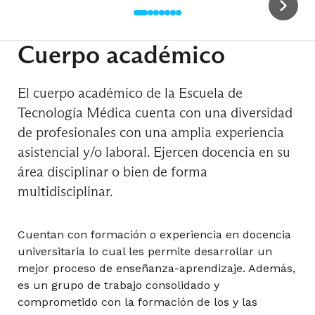
Morfofisiopatología Ocular I
Cuerpo académico
Optometría I
El cuerpo académico de la Escuela de
Tecnología Médica cuenta con una diversidad
de profesionales con una amplia experiencia
Radiodiagnóstico I
asistencial y/o laboral. Ejercen docencia en su
área disciplinar o bien de forma
multidisciplinar.
Radiofísica
Cuentan con formación o experiencia en docencia
universitaria lo cual les permite desarrollar un
Salud Pública y Epidemiología
mejor proceso de enseñanza-aprendizaje. Además,
es un grupo de trabajo consolidado y
comprometido con la formación de los y las