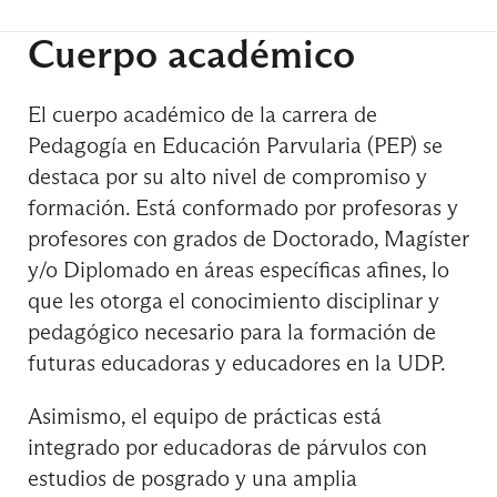
Cuerpo académico
Metodología de Investigación en Contexto
Educativo
El cuerpo académico de la carrera de
Pedagogía en Educación Parvularia (PEP) se
destaca por su alto nivel de compromiso y
7° Semestre
formación. Está conformado por profesoras y
profesores con grados de Doctorado, Magíster
Electivo de Facultad
y/o Diplomado en áreas específicas afines, lo
que les otorga el conocimiento disciplinar y
pedagógico necesario para la formación de
futuras educadoras y educadores en la UDP.
Gestión de Aulas Inclusivas e Interculturales en
Educ. Parvularia
Asimismo, el equipo de prácticas está
integrado por educadoras de párvulos con
Práctica Profesional 1
estudios de posgrado y una amplia