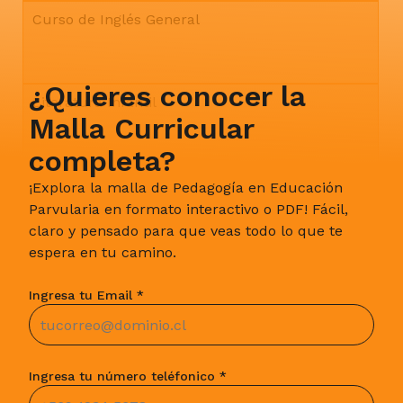
Curso de Inglés General
¿Quieres conocer la
Literatura Infantil
Malla Curricular
completa?
Psicología del Desarrollo y Neurociencias
¡Explora la malla de Pedagogía en Educación
Parvularia en formato interactivo o PDF! Fácil,
claro y pensado para que veas todo lo que te
espera en tu camino.
2° Semestre
Ingresa tu Email *
Curso de Formación General
Ingresa tu número teléfonico *