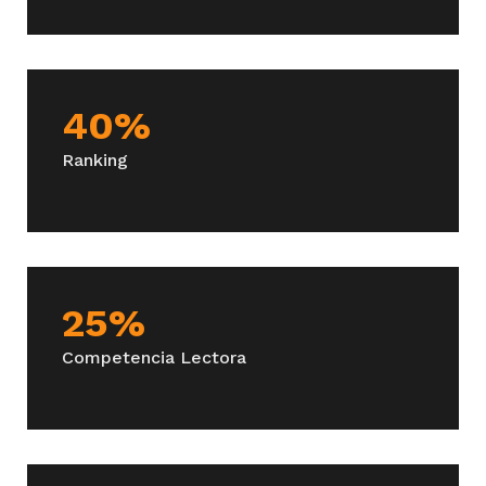
3° Semestre
40%
Adquisición del Lenguaje
Ranking
Curso de Formación General
25%
Curso de Inglés General
Competencia Lectora
Estrategia de Apoyo para la Inclusión