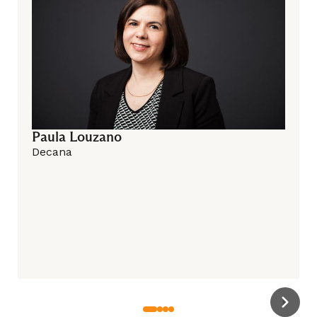
6° Semestre
Comprensión del Mundo Sociocultural
Paula Louzano
Decana
Evaluación para el Aprendizaje 2
Exploración de la Naturaleza y el Medio
Ambiente
Formación Práctica 3: Niveles Medios /
Transición