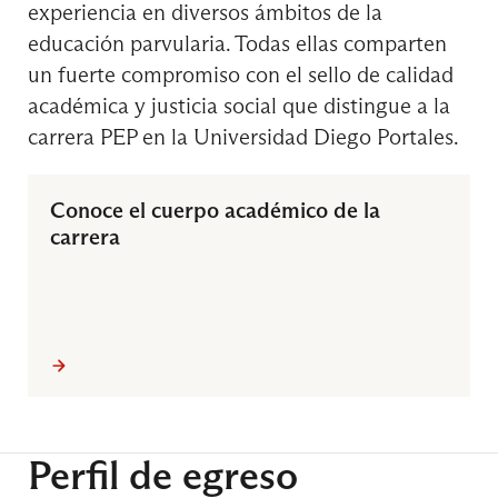
experiencia en diversos ámbitos de la
educación parvularia. Todas ellas comparten
Proyecto de Investigación en Contextos
un fuerte compromiso con el sello de calidad
Educativos
académica y justicia social que distingue a la
carrera PEP en la Universidad Diego Portales.
8° Semestre
Conoce el cuerpo académico de la
carrera
Curso de Formación General
Práctica Profesional 2
Perfil de egreso
Seminario de Título