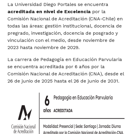
La Universidad Diego Portales se encuentra
acreditada en nivel de Excelencia
por la
Curso de Formación General
Comisión Nacional de Acreditación (CNA-Chile) en
todas las áreas: gestión institucional, docencia de
pregrado, investigación, docencia de posgrado y
vinculación con el medio, desde noviembre de
Derechos de la Niñez y Rol de las Familias
2023 hasta noviembre de 2029.
La carrera de Pedagogía en Educación Parvularia
se encuentra acreditada por 6 años por la
Desarrollo del Lenguaje
Comisión Nacional de Acreditación (CNA), desde el
26 de junio de 2025 hasta el 26 de junio de 2031.
Formación Práctica 1: Nivel Sala Cuna
5° Semestre