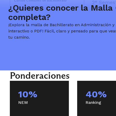
Cursos Comunes de Bachillerato
2° Semes
¿Quieres conocer la Malla 
completa?
Curso de I
Cursos Ingeniería Comercial / Ingeniería
en Control de Gestión / Contador
¡Explora la malla de Bachillerato en Administración 
Auditor - Contador Público
interactivo o PDF! Fácil, claro y pensado para que vea
tu camino.
Trayectori
de Gestión
3° Semes
Ponderaciones
Curso de I
10%
40%
NEM
Ranking
Trayectori
de Gestión