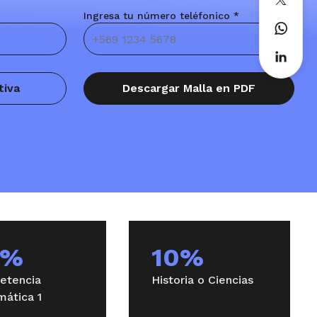
Ingresa tu número teléfonico *
–
Trayectoria Ingeniería Comercial
tiva
Descargar Malla en PDF
–
Trayectoria Ingeniería Comercial
0%
10%
etencia
Historia o Ciencias
ática 1