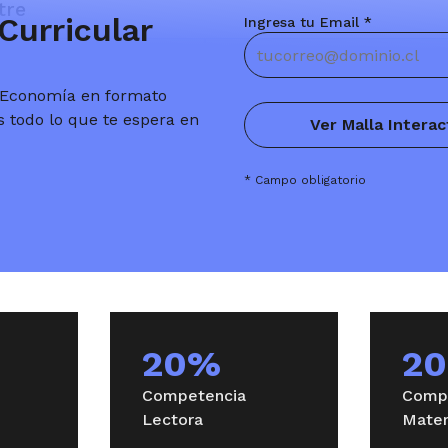
tre
Curricular
Ingresa tu Email *
nglés General
Trayectoria Contador Auditor 
Contador Público
y Economía en formato
s todo lo que te espera en
Ver Malla Interac
a Ingeniería en Control
* Campo obligatorio
tre
nglés General
Trayectoria Contador Auditor 
Contador Público
20%
2
Competencia
Comp
a Ingeniería en Control
Lectora
Matem