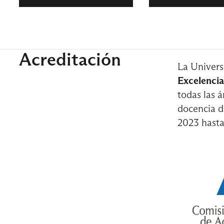
4° Semes
Acreditación
La Univers
Trayectori
Excelencia
Contador 
todas las á
docencia d
2023 hast