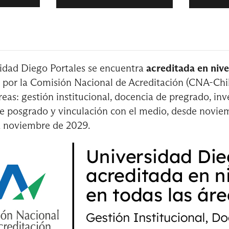
tre
idad Diego Portales se encuentra
acreditada en nive
a Contador Auditor –
Trayectoria Ingeniería Comerc
por la Comisión Nacional de Acreditación (CNA-Chil
Público
reas: gestión institucional, docencia de pregrado, inv
e posgrado y vinculación con el medio, desde novie
a noviembre de 2029.