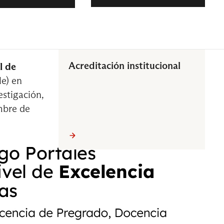
Acreditación institucional
l de
ial
Trayectoria Ingeniería en Control
e) en
de Gestión
estigación,
mbre de