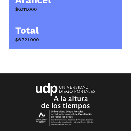
Arancel
$6.111.000
Total
$6.721.000