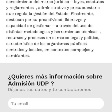
conocimiento del marco jurídico – leyes, estatutos
y reglamentos–, administrativo y presupuestario
Laboratorio de Gobierno
que regula la gestión del Estado. Finalmente,
destacan por su proactividad, liderazgo y
capacidad de gestionar – a través del uso de
distintas metodologías y herramientas técnicas–,
Planificación Estratégica de Organizaciones
recursos y procesos en el marco legal y político,
Públicas
característico de los organismos públicos
centrales y locales, en contextos complejos y
cambiantes.
Taller Sustentabilidad y Gestión de Proyectos
Públicos
¿Quieres más información sobre
Admisión UDP ?
Magíster Especialidad
Déjanos tus datos y te contactaremos
9° Semestre
Optativo de Profundización I