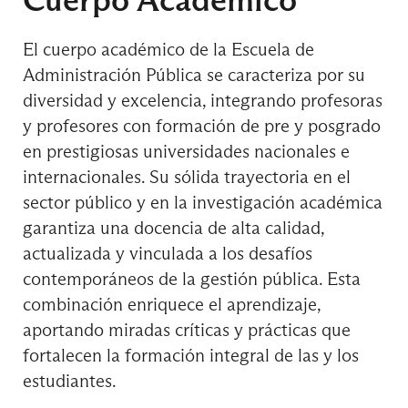
Curso de Formación General
El cuerpo académico de la Escuela de
Administración Pública se caracteriza por su
diversidad y excelencia, integrando profesoras
Gestión Directiva y Liderazgo en el Sector
y profesores con formación de pre y posgrado
Público
en prestigiosas universidades nacionales e
internacionales. Su sólida trayectoria en el
Gobierno Regional y Local
sector público y en la investigación académica
garantiza una docencia de alta calidad,
actualizada y vinculada a los desafíos
Presupuesto y Finanzas Públicas
contemporáneos de la gestión pública. Esta
combinación enriquece el aprendizaje,
aportando miradas críticas y prácticas que
fortalecen la formación integral de las y los
Taller de Ciencia de Datos
estudiantes.