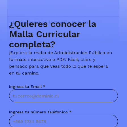
¿Quieres conocer la
Fundamentos de la Gestión Pública
Malla Curricular
completa?
Introducción a la Ciencia Política
¡Explora la malla de Administración Pública en
formato interactivo o PDF! Fácil, claro y
pensado para que veas todo lo que te espera
en tu camino.
Introducción al Derecho
Ingresa tu Email *
Matemáticas I
Ingresa tu número teléfonico *
Teoría Organizacional