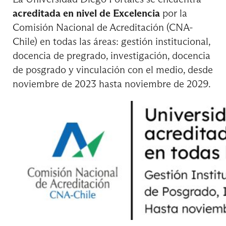
acreditada en nivel de Excelencia
por la
4° Semestre
Comisión Nacional de Acreditación (CNA-
Chile) en todas las áreas: gestión institucional,
Control de Gestión en la Administración Pública
docencia de pregrado, investigación, docencia
de posgrado y vinculación con el medio, desde
noviembre de 2023 hasta noviembre de 2029.
Curso de Formación General
Derecho Administrativo
Estadística II