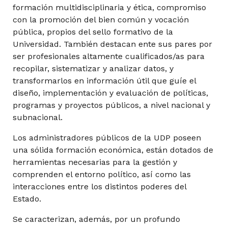
formación multidisciplinaria y ética, compromiso
con la promoción del bien común y vocación
Negociación y Toma de Decisiones en el Sector
Público
pública, propios del sello formativo de la
Universidad. También destacan ente sus pares por
ser profesionales altamente cualificados/as para
Transformación Digital en el Sector Público
recopilar, sistematizar y analizar datos, y
transformarlos en información útil que guíe el
diseño, implementación y evaluación de políticas,
programas y proyectos públicos, a nivel nacional y
subnacional.
8° Semestre
Los administradores públicos de la UDP poseen
una sólida formación económica, están dotados de
Comunicación Estratégica en el Sector Público
herramientas necesarias para la gestión y
comprenden el entorno político, así como las
interacciones entre los distintos poderes del
Estado.
Curso de Formación General
Se caracterizan, además, por un profundo