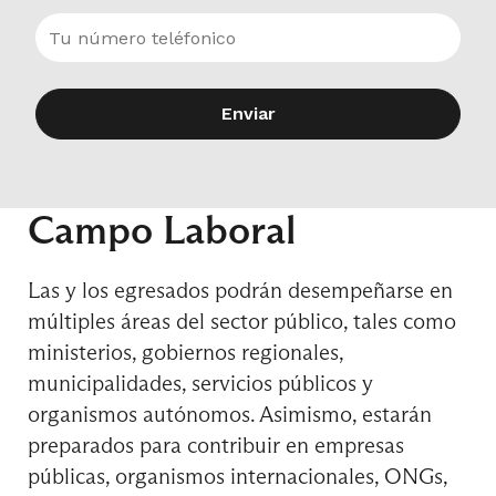
Optativo de Profundización II
Enviar
Optativo de Profundización III
Campo Laboral
Las y los egresados podrán desempeñarse en
Optativo de Profundización IV
múltiples áreas del sector público, tales como
ministerios, gobiernos regionales,
municipalidades, servicios públicos y
organismos autónomos. Asimismo, estarán
10° Semestre
preparados para contribuir en empresas
públicas, organismos internacionales, ONGs,
Optativo de Profundización V