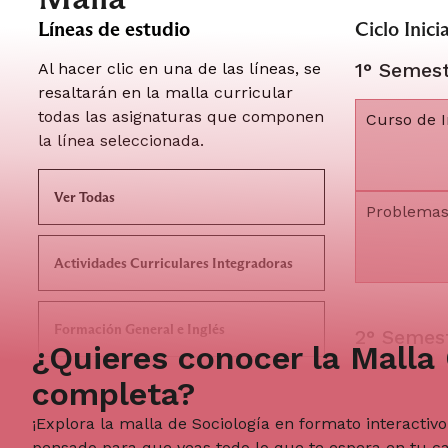
Líneas de estudio
Ciclo Inicia
1° Semes
Al hacer clic en una de las líneas, se
resaltarán en la malla curricular
todas las asignaturas que componen
Curso de I
la línea seleccionada.
Ver Todas
Problemas
Actividades Curriculares Integradoras
Formación General e Inglés
2° Semes
¿Quieres conocer la Malla 
completa?
Cultura y
Fundamentos Conceptuales e Históricos
Latina y C
de la Sociología
¡Explora la malla de Sociología en formato interactivo 
pensado para que veas todo lo que te espera en tu c