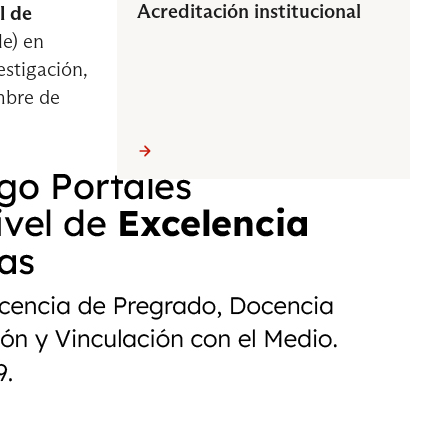
Acreditación institucional
l de
e) en
Curso de Formación General
estigación,
mbre de
Sociología de las Desigualdades
Diseño de Investigación
Cuantitativa
1
Taller de Metodologías Digitales