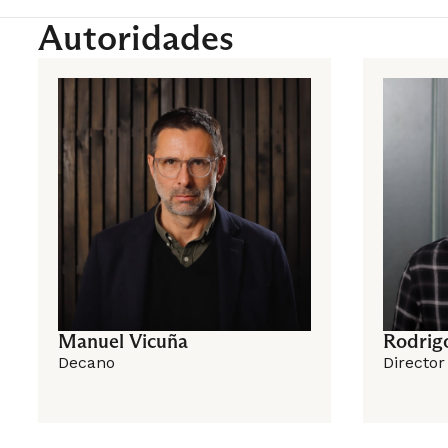
Autoridades
6° Semes
Curso de 
Sociología
Manuel Vicuña
Rodrig
Decano
Ciclo Prof
Director
7° Semes