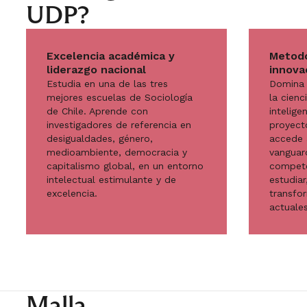
UDP?
Excelencia académica y
Metodo
liderazgo nacional
innovac
Estudia en una de las tres
Domina 
mejores escuelas de Sociología
la cienc
de Chile. Aprende con
inteligen
investigadores de referencia en
proyecto
desigualdades, género,
accede 
medioambiente, democracia y
vanguard
capitalismo global, en un entorno
compete
intelectual estimulante y de
estudia
excelencia.
transfo
actuales
Malla