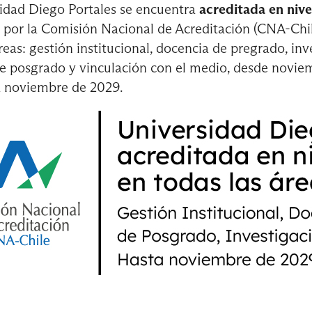
idad Diego Portales se encuentra
acreditada en nive
tre
por la Comisión Nacional de Acreditación (CNA-Chil
nteracción Social
Análisis Multivariado I
reas: gestión institucional, docencia de pregrado, inv
e posgrado y vinculación con el medio, desde novie
a noviembre de 2029.
valuación de Proyectos
Métodos Cualitativos II
tre
 Prácticas
Curso de Formación General
 Aplicada
Sociología de Profundización 