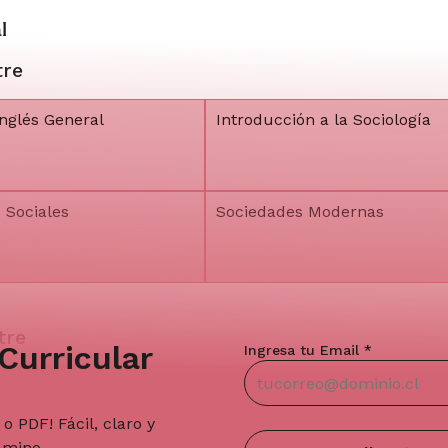
l
tre
nglés General
Introducción a la Sociología
 Sociales
Sociedades Modernas
tre
Curricular
Ingresa tu Email *
 Sociedad en América
Curso de Inglés General
hile
o PDF! Fácil, claro y
amino.