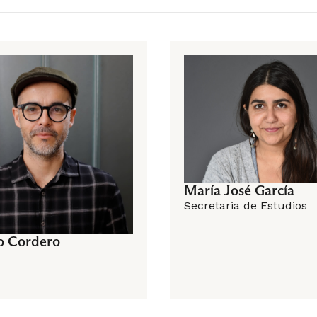
tre
Formación General
Curso de Formación General
 de Profundización 3
Sociología de Profundización 
María José García
Secretaria de Estudios
o Cordero
esional
tre