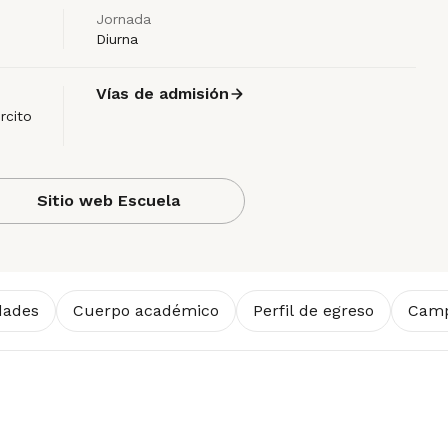
Jornada
Diurna
Vías de admisión
rcito
Sitio web Escuela
dades
Cuerpo académico
Perfil de egreso
Camp