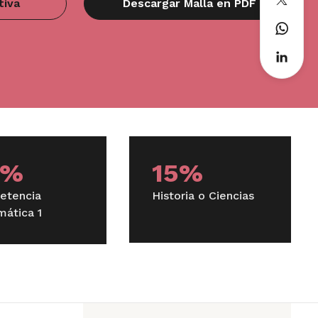
tiva
Descargar Malla en PDF
Teoría Sociológica Clásica
Curso de Inglés General
0%
15%
etencia
Historia o Ciencias
Políticas Públicas
ática 1