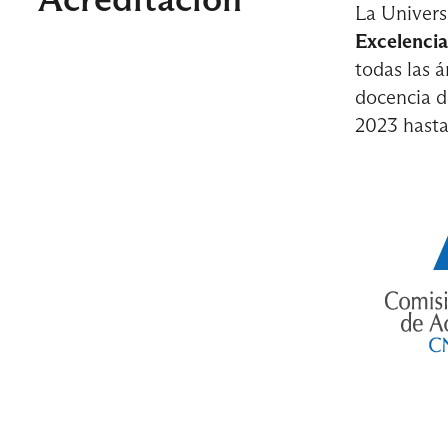
La Univers
4° Semes
Excelencia
Acción e I
todas las á
docencia d
2023 hast
Diseño y E
5° Semes
Culturas y
Sociología