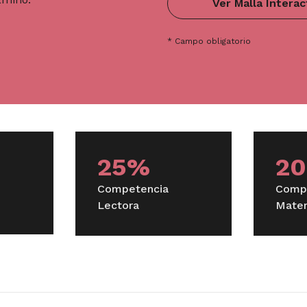
Ver Malla Interac
ión a la Economía
Lógica de la Investigación
* Campo obligatorio
tre
ivariado de Datos
Curso de Formación General
25%
2
Competencia
Comp
 y Sistemas Sociales
Métodos Cualitativos I
Lectora
Matem
undización