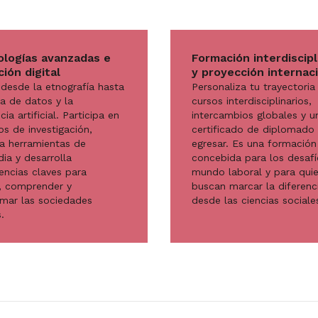
logías avanzadas e
Formación interdiscipl
ión digital
y proyección internac
desde la etnografía hasta
Personaliza tu trayectoria
ia de datos y la
cursos interdisciplinarios,
cia artificial. Participa en
intercambios globales y u
s de investigación,
certificado de diplomado 
a herramientas de
egresar. Es una formación
ia y desarrolla
concebida para los desafí
ncias claves para
mundo laboral y para qui
r, comprender y
buscan marcar la diferenc
rmar las sociedades
desde las ciencias sociale
.