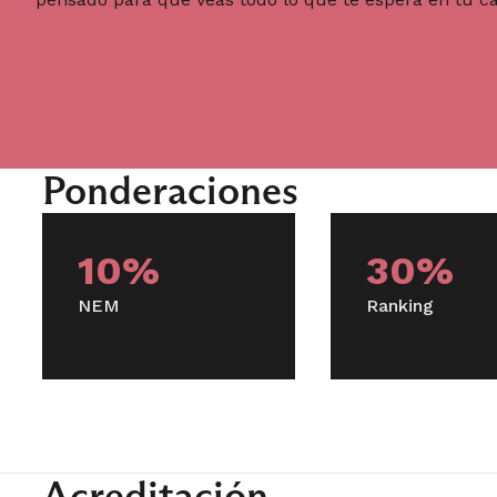
Introducc
Métodos de Investigación Social
Sociología Aplicada al Campo
Profesional
3° Semes
Ponderaciones
Sociologías de Profundización
Análisis B
10%
30%
NEM
Ranking
Estructura
Ciclo Prof
Acreditación