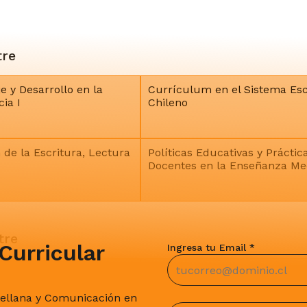
tre
e y Desarrollo en la
Currículum en el Sistema Esc
ia I
Chileno
 de la Escritura, Lectura
Políticas Educativas y Práctic
Docentes en la Enseñanza Me
tre
Curricular
Ingresa tu Email *
e y Desarrollo en la
Didáctica de la Literatura
ia II
tellana y Comunicación en