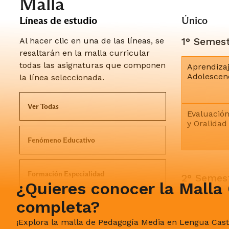
Malla
Líneas de estudio
Único
1° Semes
Al hacer clic en una de las líneas, se
resaltarán en la malla curricular
todas las asignaturas que componen
Aprendizaj
Adolescenc
la línea seleccionada.
Ver Todas
Evaluación
y Oralidad
Fenómeno Educativo
Formación Especialidad
2° Semes
¿Quieres conocer la Malla 
completa?
Aprendizaj
Formación Práctica y Profesional
Adolescenc
¡Explora la malla de Pedagogía Media en Lengua Cas