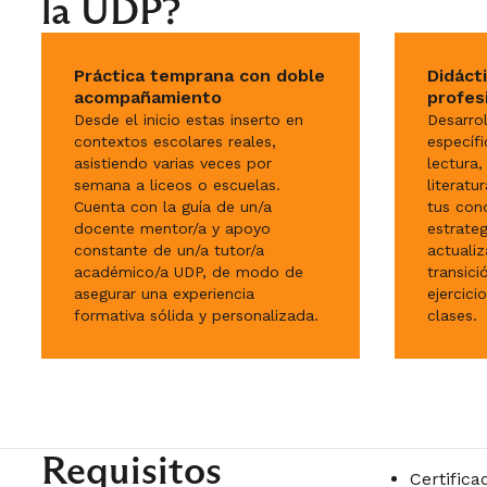
la UDP?
Práctica temprana con doble
Didácti
acompañamiento
profes
Desde el inicio estas inserto en
Desarro
contextos escolares reales,
específi
asistiendo varias veces por
lectura,
semana a liceos o escuelas.
literatu
Cuenta con la guía de un/a
tus con
docente mentor/a y apoyo
estrate
constante de un/a tutor/a
actualiz
académico/a UDP, de modo de
transici
asegurar una experiencia
ejercici
formativa sólida y personalizada.
clases.
Requisitos
Certifica