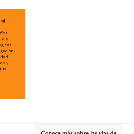
 al
fíos
 y a
gicas.
igación-
idad
ica y
tus
Conoce más sobre las vías de