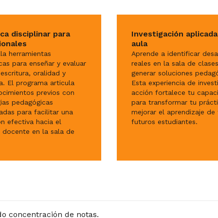
ca disciplinar para
Investigación aplicada
ionales
aula
lla herramientas
Aprende a identificar desa
cas para enseñar y evaluar
reales en la sala de clases
 escritura, oralidad y
generar soluciones pedagó
ra. El programa articula
Esta experiencia de invest
ocimientos previos con
acción fortalece tu capac
gias pedagógicas
para transformar tu práct
adas para facilitar una
mejorar el aprendizaje de 
ón efectiva hacia el
futuros estudiantes.
o docente en la sala de
do concentración de notas.