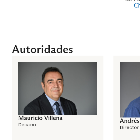
Finanzas I
Autoridades
6° Semes
Ciencia de
Globalizac
Mauricio Villena
Andrés
Decano
Director