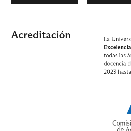
4° Semes
Acreditación
La Univers
Contabilid
Excelencia
todas las á
docencia d
Microecon
2023 hast
5° Semes
Curso de I