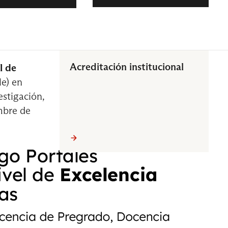
Acreditación institucional
l de
Estadística II
e) en
estigación,
mbre de
Taller de Liderazgo y Trabajo en
Equipo
Estrategia