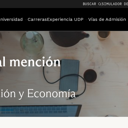
BUSCAR
SIMULADOR D
niversidad
Carreras
Experiencia UDP
Vías de Admisión
al mención
ción y Economía