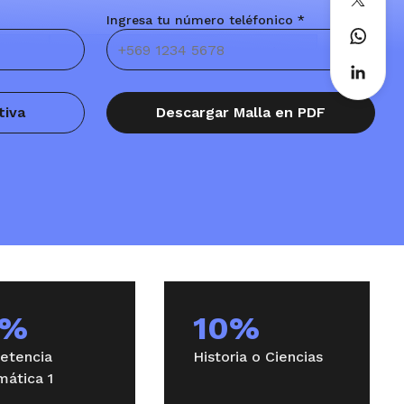
Ingresa tu número teléfonico *
Fundamentos de Administración y
Negocios II
tiva
Descargar Malla en PDF
Macroeconomía I
5%
10%
etencia
Historia o Ciencias
Tecnología y Empresas
ática 1