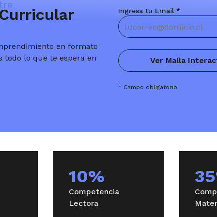
tre
Curricular
Ingresa tu Email *
ad I
Curso de Inglés General
Emprendimiento en formato
s todo lo que te espera en
Ver Malla Interac
s II
Microeconomía I
* Campo obligatorio
tre
nglés General
Estadística I
10%
3
Competencia
Comp
s III
Taller de Comunicación II
Lectora
Matem