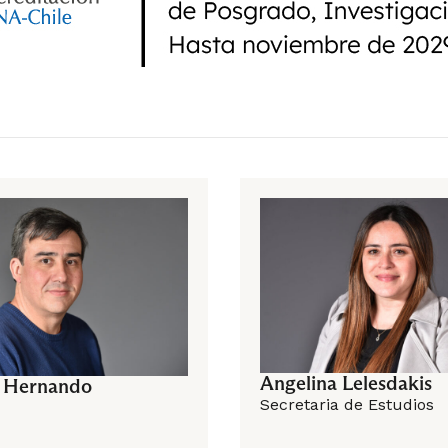
Macroeconomía II
tre
 Datos
Curso de Formación General
ión y Sustentabilidad
Marketing
Angelina Lelesdakis
 Hernando
Secretaria de Estudios