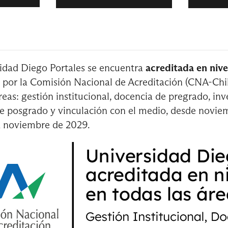
tre
idad Diego Portales se encuentra
acreditada en nive
ad II
Curso de Inglés General
por la Comisión Nacional de Acreditación (CNA-Chil
reas: gestión institucional, docencia de pregrado, inv
e posgrado y vinculación con el medio, desde novie
omía II
Personas y Equipos
a noviembre de 2029.
tre
nglés General
Econometría I